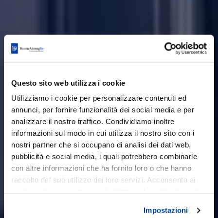
Questo sito web utilizza i cookie
Utilizziamo i cookie per personalizzare contenuti ed
annunci, per fornire funzionalità dei social media e per
Paolo Carbone nuovo direttore
analizzare il nostro traffico. Condividiamo inoltre
generale del Banco Azzoaglio
informazioni sul modo in cui utilizza il nostro sito con i
nostri partner che si occupano di analisi dei dati web,
L'ASSEMBLEA DEI SOCI DEL BANCO
pubblicità e social media, i quali potrebbero combinarle
AZZOAGLIO, AD INIZIO MAGGIO, HA
con altre informazioni che ha fornito loro o che hanno
NOMINATO PAOLO CARBONE NUOVO
raccolto dal suo utilizzo dei loro servizi. Acconsenta ai
DIRETTORE GENERALE DEL BANCO.
nostri cookie se continua ad utilizzare il nostro sito web.
Impostazioni
LEGGI COMUNICATO