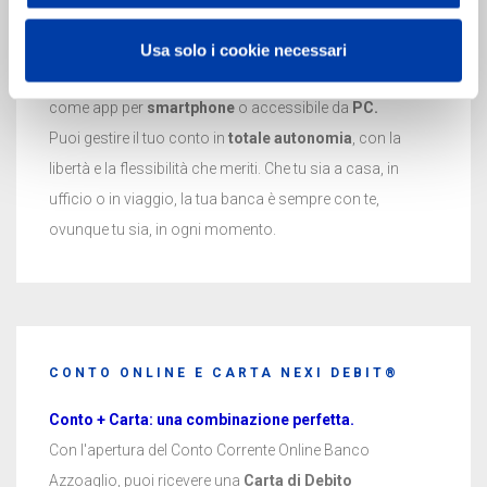
Gestisci il tuo conto: dove vuoi, quando vuoi.
Con l'apertura del conto corrente online puoi attivare il
Usa solo i cookie necessari
servizio di internet banking
AZ@Home
, disponibile sia
come app per
smartphone
o accessibile da
PC.
Puoi gestire il tuo conto in
totale autonomia
, con la
libertà e la flessibilità che meriti. Che tu sia a casa, in
ufficio o in viaggio, la tua banca è sempre con te,
ovunque tu sia, in ogni momento.
CONTO ONLINE E CARTA NEXI DEBIT®
Conto + Carta: una combinazione perfetta.
Con l'apertura del Conto Corrente Online Banco
Azzoaglio, puoi ricevere una
Carta di Debito