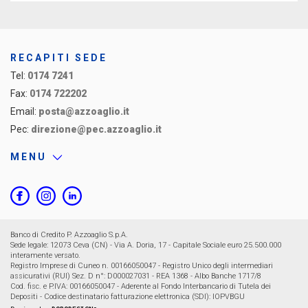
RECAPITI SEDE
Tel:
0174 7241
Fax:
0174 722202
Email:
posta@azzoaglio.it
Pec:
direzione@pec.azzoaglio.it
MENU
Banco di Credito P. Azzoaglio S.p.A.
Sede legale: 12073 Ceva (CN) - Via A. Doria, 17 - Capitale Sociale euro 25.500.000
interamente versato.
Registro Imprese di Cuneo n. 00166050047 - Registro Unico degli intermediari
assicurativi (RUI) Sez. D n°: D000027031 - REA 1368 - Albo Banche 1717/8
Cod. fisc. e P.IVA: 00166050047 - Aderente al Fondo Interbancario di Tutela dei
Depositi - Codice destinatario fatturazione elettronica (SDI): IOPVBGU