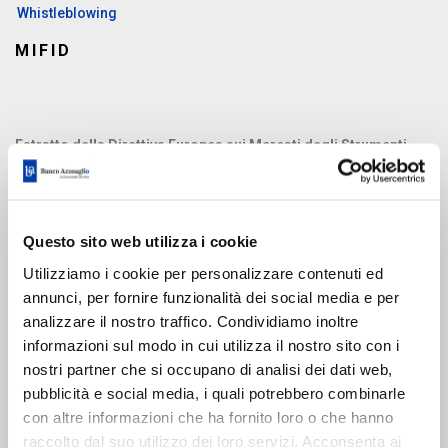
Whistleblowing
MIFID
Estratto della Direttiva Europea sui Mercati degli Strumenti
Finanziari (MiFID)
Il Banco di Credito P. Azzoaglio S.p.A., a seguito ed in esecuzione
della nuova Direttiva Europea sui Mercati degli Strumenti Finanziari
Questo sito web utilizza i cookie
(MiFID), è tenuto ad informarLa in modo esauriente circa le
Utilizziamo i cookie per personalizzare contenuti ed
modifiche introdotte dalla citata normativa. Le nuove norme, aventi
annunci, per fornire funzionalità dei social media e per
decorrenza 1° novembre 2007, sono state recepite nel nostro
analizzare il nostro traffico. Condividiamo inoltre
Ordinamento dal d. lgs. del 17 settembre 2007, n. 164 e disciplinate
informazioni sul modo in cui utilizza il nostro sito con i
nostri partner che si occupano di analisi dei dati web,
nei Regolamenti attuattivi della Consob e di Banca d’Italia (di
pubblicità e social media, i quali potrebbero combinarle
seguito “normativa di riferimento”). Con la finalità di offrirLe una
con altre informazioni che ha fornito loro o che hanno
sintesi dei principi essenziali statuiti dalla Direttiva MiFID, abbiamo
raccolto dal suo utilizzo dei loro servizi. Acconsenta ai