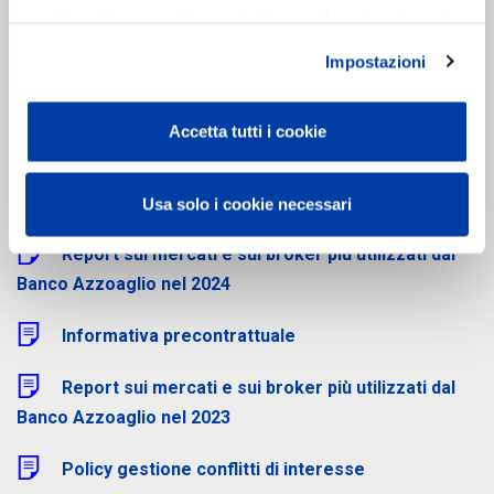
redatto a Suo uso un riassunto dei cambiamenti per Lei più
nostri cookie se continua ad utilizzare il nostro sito web.
significativi.
Impostazioni
Le Filiali sono a disposizione per qualsiasi ulteriore informazione o
chiarimento.
Accetta tutti i cookie
Report sui mercati e sui broker più utilizzati dal
Banco Azzoaglio nel 2025
Usa solo i cookie necessari
Report sui mercati e sui broker più utilizzati dal
Banco Azzoaglio nel 2024
Informativa precontrattuale
Report sui mercati e sui broker più utilizzati dal
Banco Azzoaglio nel 2023
Policy gestione conflitti di interesse