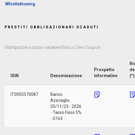
Whistleblowing
PRESTITI OBBLIGAZIONARI SCADUTI
Obbligazioni a tasso variabile/fisso e Zero Coupon
Ri
Prospetto
de
ISIN
Denominazione
informativo
(*)
IT0005570087
Banco
Azzoaglio
20/11/23 - 2026
- Tasso Fisso 5%
- S163