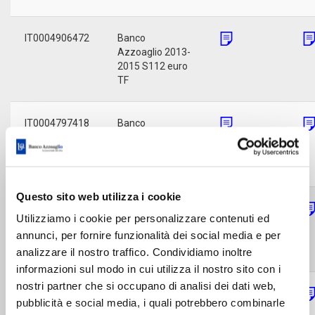
IT0004906472
Banco
Azzoaglio 2013-
2015 S112 euro
TF
IT0004797418
Banco
Azzoaglio 2012-
2015 S96 euro
TV%
Questo sito web utilizza i cookie
IT0004813520
Banco
Utilizziamo i cookie per personalizzare contenuti ed
Azzoaglio 2012-
annunci, per fornire funzionalità dei social media e per
2015 S100 euro
TV%
analizzare il nostro traffico. Condividiamo inoltre
informazioni sul modo in cui utilizza il nostro sito con i
nostri partner che si occupano di analisi dei dati web,
IT0004808827
Banco
pubblicità e social media, i quali potrebbero combinarle
Azzoaglio 2012-