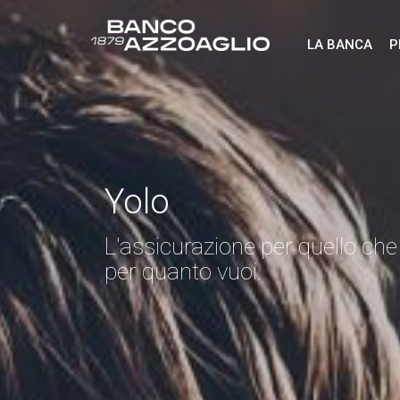
LA BANCA
P
Yolo
L'assicurazione per quello che
per quanto vuoi.