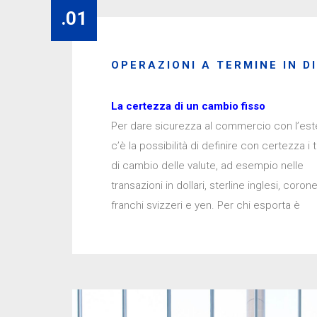
.01
OPERAZIONI A TERMINE IN D
La certezza di un cambio fisso
Per dare sicurezza al commercio con l’est
Chi importa, invece, può assicurarsi il co
c’è la possibilità di definire con certezza i 
dei cambi per gli impegni di pagamento.
di cambio delle valute, ad esempio nelle
chi ha crediti o debiti in divise estere, poi, è
transazioni in dollari, sterline inglesi, corone
possibile aprire conti in valuta pe
franchi svizzeri e yen. Per chi esporta è