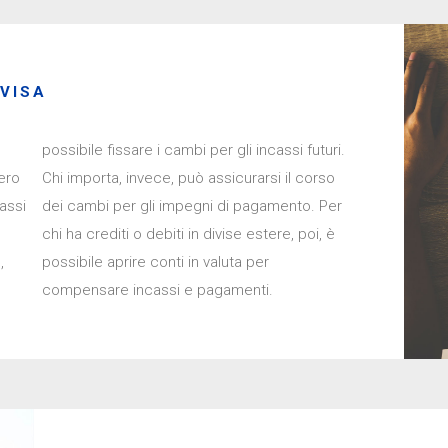
IVISA
possibile fissare i cambi per gli incassi futuri.
ero
rso
tassi
 Per
,
r
compensare incassi e pagamenti.