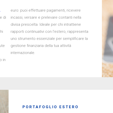
.
euro: puoi effettuare pagamenti, ricevere
e di
ella
hi
ta
ute
ità
e
internazionale.
o in
PORTAFOGLIO ESTERO