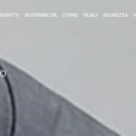
RODOTTI
SOSTENIBILITÀ
STORIE
FILIALI
SICUREZZA
ro