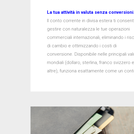
La tua attività in valuta senza conversioni
Il conto corrente in divisa estera ti consent
incassi, versare e prelevare contanti n
gestire con naturalezza le tue operazioni
divisa prescelta. Ideale per chi intrattiene
commerciali internazionali, eliminando i risc
rapporti continuativi con l'estero, rappresen
di cambio e ottimizzando i costi di
uno strumento essenziale per semplificare la
conversione. Disponibile nelle principali val
gestione finanziaria della tua attiv
mondiali (dollaro, sterlina, franco svizzero 
altre), funziona esattamente come un cont