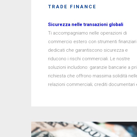
TRADE FINANCE
Sicurezza nelle transazioni globali
Ti accompagniamo nelle operazioni di
che acquirenti attraverso impegni irrevocabili
commercio estero con strumenti finanziari
di pagamento; rimesse contro documenti per
dedicati che garantiscono sicurezza e
gestire con efficienza le transazioni già
riducono i rischi commerciali. Le nostre
consolidate, bilanciando perfettamente costi
soluzioni includono: garanzie bancarie a pr
richiesta che offrono massima solidità nell
relazioni commerciali; crediti documentari 