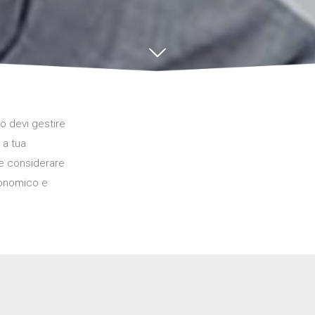
 o devi gestire
 a tua
 e considerare
economico e