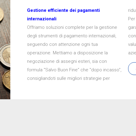
Gestione efficiente dei pagamenti
ridu
internazionali
Per 
Offriamo soluzioni complete per la gestione
garantisce incassi elettronici veloci e sicuri,
degli strumenti di pagamento internazionali,
con accredito a data certa e senza perdita di
seguendo con attenzione ogni tua
valuta, ottimizzando i flussi finanziari della tua
operazione. Mettiamo a disposizione la
azi
negoziazione di assegni esteri, sia con
formula "Salvo Buon Fine" che "dopo incasso",
consigliandoti sulle migliori strategie per