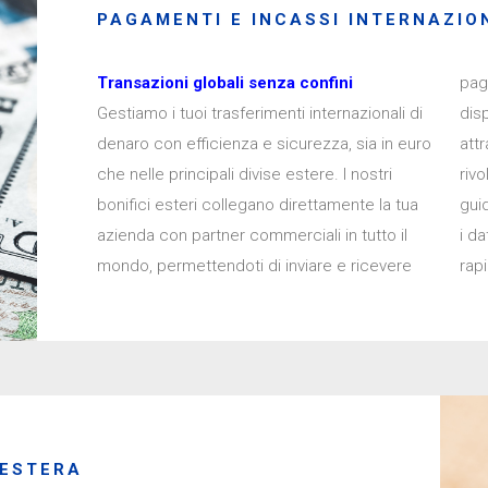
PAGAMENTI E INCASSI INTERNAZIO
Transazioni globali senza confini
pag
Gestiamo i tuoi trasferimenti internazionali di
disporre le tue operazioni comodamente
denaro con efficienza e sicurezza, sia in euro
attraverso il nostro Home Banking o
che nelle principali divise estere. I nostri
rivolgendoti ai nostri consulenti in filiale, che ti
bonifici esteri collegano direttamente la tua
guideranno nella compilazione corretta di tutti
azienda con partner commerciali in tutto il
i dati necessari per garantire trasferimenti
mondo, permettendoti di inviare e ricevere
rapi
 ESTERA