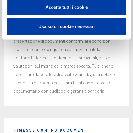
CREDITO
Accetta tutti i cookie
Protezione per venditori e acquirenti
Il Credito Documentario è un impegno irrevocabile che
Usa solo i cookie necessari
garantisce il pagamento al fornitore contro
presentazione di documenti conformi alle condizioni
stabilite. Il controllo riguarda esclusivamente la
conformità formale dei documenti presentati, senza
valutazioni sul merito della merce spedita. Puoi anche
beneficiare delle Lettere di credito Stand-by, una soluzione
intermedia che combina le caratteristiche del credito
documentario con quelle della garanzia bancaria.
RIMESSE CONTRO DOCUMENTI