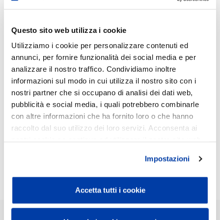
12 2023
Questo sito web utilizza i cookie
Utilizziamo i cookie per personalizzare contenuti ed
È stato pubblicato il bilancio dell'esercizio 2022 del Banco. Un
annunci, per fornire funzionalità dei social media e per
anno di grandi soddisfazioni per il nostro Istituto, che consolida il
analizzare il nostro traffico. Condividiamo inoltre
lavoro fatto e ci sprona a puntare a traguardi sempre più
informazioni sul modo in cui utilizza il nostro sito con i
ambiziosi! Un ringraziamento particolare va ai nostri clienti, che
nostri partner che si occupano di analisi dei dati web,
credono in noi e si affidano al nostro Istituto con fiducia, oltre che
pubblicità e social media, i quali potrebbero combinarle
al lavoro di tutti i colleghi del Banco, impegnati a tutti i livelli per
con altre informazioni che ha fornito loro o che hanno
raccolto dal suo utilizzo dei loro servizi. Acconsenta ai
offrire i migliori servizi e le più valide soluzioni alla clientela.
nostri cookie se continua ad utilizzare il nostro sito web.
Bilancio 2022
Impostazioni
Accetta tutti i cookie