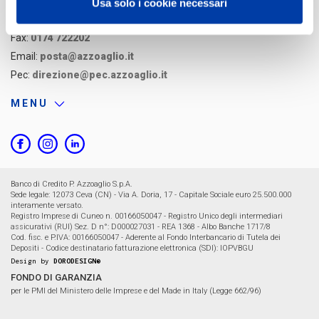
RECAPITI SEDE
Usa solo i cookie necessari
Tel:
0174 7241
Fax:
0174 722202
Email:
posta@azzoaglio.it
Pec:
direzione@pec.azzoaglio.it
MENU
Banco di Credito P. Azzoaglio S.p.A.
Sede legale: 12073 Ceva (CN) - Via A. Doria, 17 - Capitale Sociale euro 25.500.000
interamente versato.
Registro Imprese di Cuneo n. 00166050047 - Registro Unico degli intermediari
assicurativi (RUI) Sez. D n°: D000027031 - REA 1368 - Albo Banche 1717/8
Cod. fisc. e P.IVA: 00166050047 - Aderente al Fondo Interbancario di Tutela dei
Depositi - Codice destinatario fatturazione elettronica (SDI): IOPVBGU
Design by
DORODESIGN®
FONDO DI GARANZIA
per le PMI del Ministero delle Imprese e del Made in Italy (Legge 662/96)