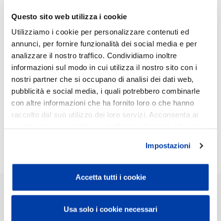
16 2024
Questo sito web utilizza i cookie
Utilizziamo i cookie per personalizzare contenuti ed
annunci, per fornire funzionalità dei social media e per
Sono stati pubblicati i dati semestrali del bilancio dell'esercizio
analizzare il nostro traffico. Condividiamo inoltre
2024 del Banco.
informazioni sul modo in cui utilizza il nostro sito con i
Ringraziamo i nostri clienti che credono e si affidano al
nostri partner che si occupano di analisi dei dati web,
nostro Istituto con fiducia, oltre a tutti i colleghi del Banco,
pubblicità e social media, i quali potrebbero combinarle
impegnati per offrire i migliori servizi e le più valide soluzioni alla
con altre informazioni che ha fornito loro o che hanno
raccolto dal suo utilizzo dei loro servizi. Acconsenta ai
clientela.
nostri cookie se continua ad utilizzare il nostro sito web.
Semestrali 2024
Impostazioni
Accetta tutti i cookie
RECAPITI SEDE
Tel:
0174 7241
Usa solo i cookie necessari
Fax:
0174 722202