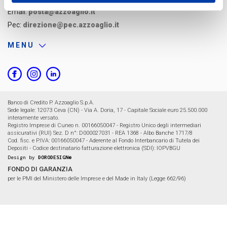
Email:
posta@azzoaglio.it
Pec:
direzione@pec.azzoaglio.it
MENU
Banco di Credito P. Azzoaglio S.p.A.
Sede legale: 12073 Ceva (CN) - Via A. Doria, 17 - Capitale Sociale euro 25.500.000
interamente versato.
Registro Imprese di Cuneo n. 00166050047 - Registro Unico degli intermediari
assicurativi (RUI) Sez. D n°: D000027031 - REA 1368 - Albo Banche 1717/8
Cod. fisc. e P.IVA: 00166050047 - Aderente al Fondo Interbancario di Tutela dei
Depositi - Codice destinatario fatturazione elettronica (SDI): IOPVBGU
Design by
DORODESIGN®
FONDO DI GARANZIA
per le PMI del Ministero delle Imprese e del Made in Italy (Legge 662/96)