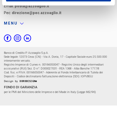
Email:
posta@azzoaglio.it
Pec:
direzione@pec.azzoaglio.it
MENU
Banco di Credito P. Azzoaglio S.p.A.
Sede legale: 12073 Ceva (CN) - Via A. Doria, 17 - Capitale Sociale euro 25.500.000
interamente versato.
Registro Imprese di Cuneo n. 00166050047 - Registro Unico degli intermediari
assicurativi (RUI) Sez. D n°: D000027031 - REA 1368 - Albo Banche 1717/8
Cod. fisc. e P.IVA: 00166050047 - Aderente al Fondo Interbancario di Tutela dei
Depositi - Codice destinatario fatturazione elettronica (SDI): IOPVBGU
Design by
DORODESIGN®
FONDO DI GARANZIA
per le PMI del Ministero delle Imprese e del Made in Italy (Legge 662/96)