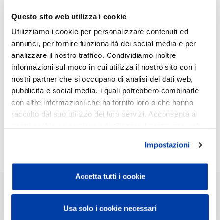
22 2022
Questo sito web utilizza i cookie
Utilizziamo i cookie per personalizzare contenuti ed
annunci, per fornire funzionalità dei social media e per
Sono stati pubblicati i dati semestrali del bilancio dell'esercizio
analizzare il nostro traffico. Condividiamo inoltre
2022 del Banco.
informazioni sul modo in cui utilizza il nostro sito con i
Ringraziamo i nostri clienti che credono e si affidano al
nostri partner che si occupano di analisi dei dati web,
nostro Istituto con fiducia, oltre a tutti i colleghi del Banco,
pubblicità e social media, i quali potrebbero combinarle
impegnati per offrire i migliori servizi e le più valide soluzioni alla
con altre informazioni che ha fornito loro o che hanno
raccolto dal suo utilizzo dei loro servizi. Acconsenta ai
clientela.
nostri cookie se continua ad utilizzare il nostro sito web.
Semestrali 2022
Impostazioni
Accetta tutti i cookie
RECAPITI SEDE
Tel:
0174 7241
Usa solo i cookie necessari
Fax:
0174 722202