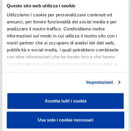
soltanto le competenze tecniche, ma anche quelle relazionali,
Questo sito web utilizza i cookie
comunicative ed emotive. Un'idea di formazione che mette al
Utilizziamo i cookie per personalizzare contenuti ed
centro la persona, il linguaggio, la capacità di ascolto, la
annunci, per fornire funzionalità dei social media e per
consapevolezza del proprio ruolo e il valore delle relazioni
analizzare il nostro traffico. Condividiamo inoltre
professionali. Parallelamente, la Fondazione promuove laboratori
informazioni sul modo in cui utilizza il nostro sito con i
nostri partner che si occupano di analisi dei dati web,
pedagogici ed espressivi all'interno degli istituti penitenziari, delle
pubblicità e social media, i quali potrebbero combinarle
comunità terapeutiche, delle Rsa e delle scuole utilizzando
con altre informazioni che ha fornito loro o che hanno
scrittura, arte e progettazione partecipata come strumenti di
raccolto dal suo utilizzo dei loro servizi. Acconsenta ai
riflessione, responsabilità e trasformazione personale e collettiva.
nostri cookie se continua ad utilizzare il nostro sito web.
"La vicinanza alle comunità territoriali e l'attenzione alle persone
Impostazioni
hanno sempre rappresentato una parte importante della storia
della nostra famiglia e del Banco Azzoaglio. La Fondazione nasce
Accetta tutti i cookie
proprio dal desiderio di dare continuità a questo impegno,
costruendo progetti educativi, culturali e sociali capaci di generare
valore condiviso e relazioni nel tempo", commentano Erica
Usa solo i cookie necessari
Azzoaglio, Vicepresidente, e Simone Azzoaglio, Consigliere di