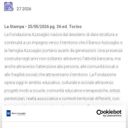
27 2026
La Stampa - 25/05/2026 pg. 36 ed. Torino
La Fondazione Azzoaglio nasce dal desiderio di dare struttura e
continuità a un impegno verso il territorio che il Banco Azzoaglio e
la famiglia Azzoaglio portano avanti da generazioni. Una presenza
costruita negli anni non soltanto attraverso l'attività bancaria, ma
anche attraverso l'attenzione alle persone, alle comunità locali e
alle fragilità sociali che attraversano il territorio. La Fondazione
opera oggi in ambito educativo, culturale e sociale attraverso
progetti rivolti a scuole, comunità educative e terapeutiche, istituti
penitenziari, realtà associative e contesti territoriali differenti, con
l'obiettivo di creare spazi di ascolto e crescita. Tra le attività avviate
negli ultimi mesi vi sono anche nuovi percorsi formativi dedicati ai
dipendenti del Banco Azzoaglio, costruiti per valorizzare non