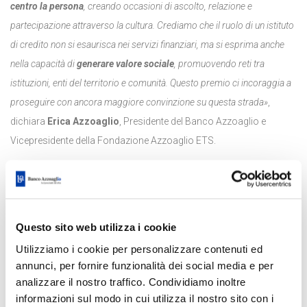
centro la persona
, creando occasioni di ascolto, relazione e
partecipazione attraverso la cultura. Crediamo che il ruolo di un istituto
di credito non si esaurisca nei servizi finanziari, ma si esprima anche
nella capacità di
generare valore sociale
, promuovendo reti tra
istituzioni, enti del territorio e comunità. Questo premio ci incoraggia a
proseguire con ancora maggiore convinzione su questa strada»
,
dichiara
Erica Azzoaglio
, Presidente del Banco Azzoaglio e
Vicepresidente della Fondazione Azzoaglio ETS.
«
Il progetto è nato con l’obiettivo di promuovere una
comunicazione inclusiva
capace di restituire voce e riconoscimento a
persone che vivono situazioni di fragilità, rafforzandone la
Questo sito web utilizza i cookie
consapevolezza identitaria e relazionale – spiega
Elena Ramondetti,
Utilizziamo i cookie per personalizzare contenuti ed
Direttrice della Fondazione Azzoaglio e responsabile del progetto
annunci, per fornire funzionalità dei social media e per
“Raccontare per Includere” –. Dal punto di vista pedagogico, questi
analizzare il nostro traffico. Condividiamo inoltre
percorsi favoriscono processi di apprendimento trasformativo, lo
informazioni sul modo in cui utilizza il nostro sito con i