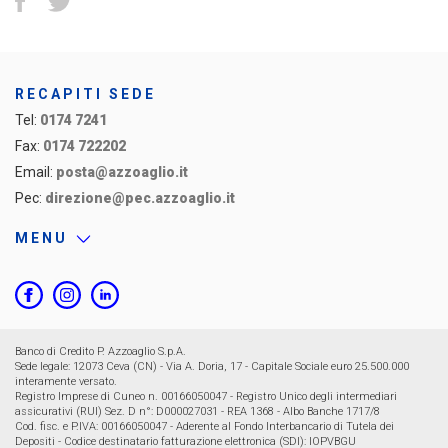
RECAPITI SEDE
Tel:
0174 7241
Fax:
0174 722202
Email:
posta@azzoaglio.it
Pec:
direzione@pec.azzoaglio.it
MENU
Banco di Credito P. Azzoaglio S.p.A.
Sede legale: 12073 Ceva (CN) - Via A. Doria, 17 - Capitale Sociale euro 25.500.000
interamente versato.
Registro Imprese di Cuneo n. 00166050047 - Registro Unico degli intermediari
assicurativi (RUI) Sez. D n°: D000027031 - REA 1368 - Albo Banche 1717/8
Cod. fisc. e P.IVA: 00166050047 - Aderente al Fondo Interbancario di Tutela dei
Depositi - Codice destinatario fatturazione elettronica (SDI): IOPVBGU