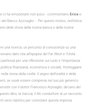
 che ci ha emozionato non poco
- commentano
Erica
e
o del Banco Azzoaglio -.
Per questo motivo, nell’ottica
anni della storia della nostra banca e della nostra
dere una ricerca, un percorso di conoscenza su una
 avevano dato vita all’epopea del Far West e l’Unità
i partenza per una riflessione sul ruolo e l’importanza
politica finanziaria, economica e sociale, fronteggiare
a storia della civiltà. Il segno dell’oralità e della
e, però, se vuole essere compresa nel suo più generico
nterviste con il dottor Francesco Azzoaglio, decano del
uesto libro, la traccia, il filo conduttore di un racconto
rti versi riduttivo per connotare questa impresa