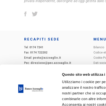
privata indipendente, dall’origine ad oggi gestita dall
RECAPITI SEDE
MEN
Tel:
0174 7241
Bilancio
Fax:
0174 722202
Codice et
Email:
posta@azzoaglio.it
Cookie Po
Pec:
direzione@pec.azzoaglio.it
Dati socie
Depositi 
Whistleb
Questo sito web utilizza i
Informati
Utilizziamo i cookie per pe
Trasparen
analizzare il nostro traffic
servizi fi
nostri partner che si occup
combinarle con altre inform
Acconsenta ai nostri cookie