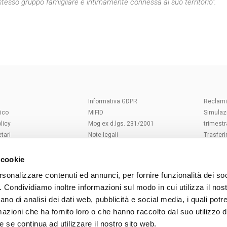
o stesso gruppo famigliare e intimamente connessa al suo territorio”.
U
Informativa GDPR
Reclami
ico
MIFID
Simulaz
licy
Mog ex d.lgs. 231/2001
trimestr
tari
Note legali
Trasfer
dormienti
Prestiti obbligazionari Banco In
Traspar
lowing
Essere
Soggetti
 cookie
va al pubblico
Prestiti Obbligazionari altri
Numeri u
rsonalizzare contenuti ed annunci, per fornire funzionalità dei so
za di sostenibilità nei
Emittenti
o. Condividiamo inoltre informazioni sul modo in cui utilizza il nost
nanziari
Proteggi i tuoi Dati
ano di analisi dei dati web, pubblicità e social media, i quali pot
PSD2 - terze parti
azioni che ha fornito loro o che hanno raccolto dal suo utilizzo de
 se continua ad utilizzare il nostro sito web.