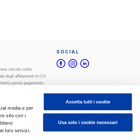
SOCIAL
ione calcolo costo
ale degli affidamenti in C/C
imento servizi pagamento
enza
 Collegati
Accetta tutti i cookie
tili
cial media e per
ro sito con i
Usa solo i cookie necessari
rebbero
i loro servizi.