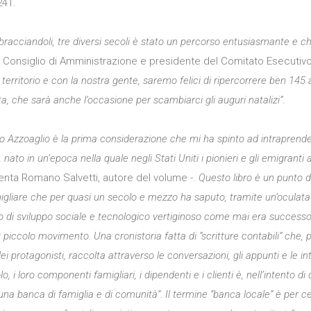
241.
bbracciandoli, tre diversi secoli è stato un percorso entusiasmante e
l Consiglio di Amministrazione e presidente del Comitato Esecutiv
o territorio e con la nostra gente, saremo felici di ripercorrere ben 145 
a, che sarà anche l’occasione per scambiarci gli auguri natalizi”
.
co Azzoaglio è la prima considerazione che mi ha spinto ad intrapren
nato in un’epoca nella quale negli Stati Uniti i pionieri e gli emigranti
ta Romano Salvetti, autore del volume -.
Questo libro è un punto d
amigliare che per quasi un secolo e mezzo ha saputo, tramite un’oculata 
o di sviluppo sociale e tecnologico vertiginoso come mai era successo nell
più piccolo movimento. Una cronistoria fatta di “scritture contabili” ch
i protagonisti, raccolta attraverso le conversazioni, gli appunti e le i
 loro componenti famigliari, i dipendenti e i clienti è, nell’intento di q
a banca di famiglia e di comunità”. Il termine “banca locale” è per ce