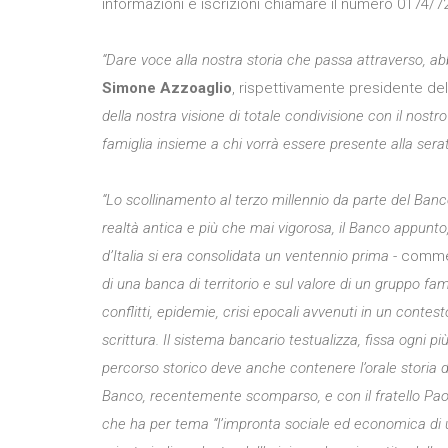
informazioni e iscrizioni chiamare il numero 0174/7
“Dare voce alla nostra storia che passa attraverso, a
Simone
Azzoaglio
, rispettivamente presidente de
della nostra visione di totale condivisione con il nostr
famiglia insieme a chi vorrà essere presente alla serat
“Lo scollinamento al terzo millennio da parte del Ban
realtà antica e più che mai vigorosa, il Banco appunto, 
d’Italia si era consolidata un ventennio prima
- commen
di una banca di territorio e sul valore di un gruppo f
conflitti, epidemie, crisi epocali avvenuti in un contest
scrittura. Il sistema bancario testualizza, fissa ogni 
percorso storico deve anche contenere l’orale storia de
Banco, recentemente scomparso, e con il fratello Paolo, i
che ha per tema “l’impronta sociale ed economica di un