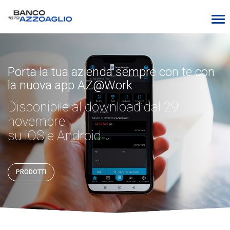
Porta la tua azienda sempre con te con
la nuova app AZ@Work
Disponibile al download dal 29
novembre
su iOS e Android
PRODOTTI