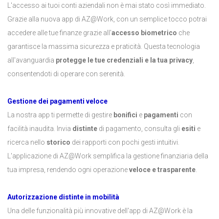
L'accesso ai tuoi conti aziendali non è mai stato così immediato.
Grazie alla nuova app di AZ@Work, con un semplice tocco potrai
accedere alle tue finanze grazie all'
accesso biometrico
che
garantisce la massima sicurezza e praticità. Questa tecnologia
all'avanguardia
protegge le tue credenziali e la tua privacy
,
consentendoti di operare con serenità.
Gestione dei pagamenti veloce
La nostra app ti permette di gestire
bonifici
e
pagamenti
con
facilità inaudita. Invia
distinte
di pagamento, consulta gli
esiti
e
ricerca nello
storico
dei rapporti con pochi gesti intuitivi.
L'applicazione di AZ@Work semplifica la gestione finanziaria della
tua impresa, rendendo ogni operazione
veloce e trasparente
.
Autorizzazione distinte in mobilità
Una delle funzionalità più innovative dell'app di AZ@Work è la