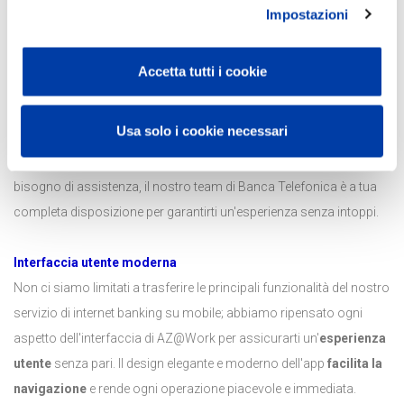
Impostazioni
Installazione semplice
Il processo di download e installazione di AZ@Work è stato reso
Accetta tutti i cookie
estremamente
semplice
e
intuitivo
. L'app è scaricabile
gratuitamente sull'
App Store
e su
Google Play.
Una volta
Usa solo i cookie necessari
installata,
accedi con le credenziali
che già utilizzi per l'internet
banking aziendale. Se dovessi incontrare difficoltà o avessi
bisogno di assistenza, il nostro team di Banca Telefonica è a tua
completa disposizione per garantirti un'esperienza senza intoppi.
Interfaccia utente moderna
Non ci siamo limitati a trasferire le principali funzionalità del nostro
servizio di internet banking su mobile; abbiamo ripensato ogni
aspetto dell'interfaccia di AZ@Work per assicurarti un'
esperienza
utente
senza pari. Il design elegante e moderno dell'app
facilita la
navigazione
e rende ogni operazione piacevole e immediata.