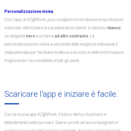
Personalizzazione visiva
Con l'app di AZ@Work, puoi scegliere tra tre diverse impostazioni
visive per ottimizzare la tua esperienza utente: il classico
bianco
,
un elegante
nero
e un tema
ad alto contrasto
. La
personalizzazione visiva a seconda delle esigenze individuali è
stata pensata per facilitare la lettura e la ricerca delle informazioni,
migliorando l'accessibilità a tutti gli utenti.
Scaricare l'app e iniziare è facile.
Con la nuova app AZ@Work, il futuro del tuo business è
letteralmente nelle tue mani. Siamo pronti ad accompagnarti in
questa nuova era del banking aziendale, dove la tua impresa e le