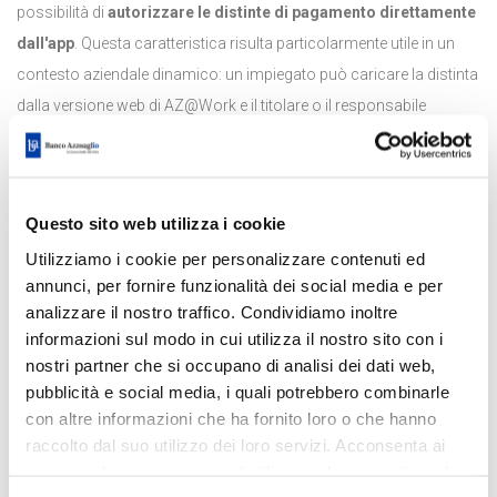
possibilità di
autorizzare le distinte di pagamento direttamente
dall'app
. Questa caratteristica risulta particolarmente utile in un
contesto aziendale dinamico: un impiegato può caricare la distinta
dalla versione web di AZ@Work e il titolare o il responsabile
finanziario ha la possibilità di autorizzarla comodamente dall'app,
ovunque si trovi. Questo sistema non solo aumenta l'efficienza ma
garantisce anche una
maggiore flessibilità e controllo
nelle
Questo sito web utilizza i cookie
operazioni finanziarie.
Utilizziamo i cookie per personalizzare contenuti ed
annunci, per fornire funzionalità dei social media e per
Maggiore efficienza operativa
analizzare il nostro traffico. Condividiamo inoltre
AZ@Work è sinonimo di
efficienza
. Con questa app, potrai
informazioni sul modo in cui utilizza il nostro sito con i
dedicare più tempo alla crescita del tuo business e meno alla
nostri partner che si occupano di analisi dei dati web,
gestione delle operazioni bancarie quotidiane. La nostra soluzione
pubblicità e social media, i quali potrebbero combinarle
mobile è progettata per integrarsi perfettamente nella routine
con altre informazioni che ha fornito loro o che hanno
raccolto dal suo utilizzo dei loro servizi. Acconsenta ai
lavorativa della tua impresa, garantendoti controllo e autonomia
nostri cookie se continua ad utilizzare il nostro sito web.
finanziaria in ogni momento.